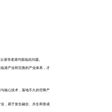
连云港等老港均面临此问题。
接临港产业和完善的产业体系，才
源与核心技术，落地不久的空降产
产业，易于发生融合、共生和形成