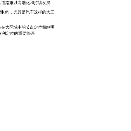
区道路难以高
端化和持续发展
定制约，尤其是汽车这样的大工
市在大区域中的节点定位相继明
有利定位的重要筹码