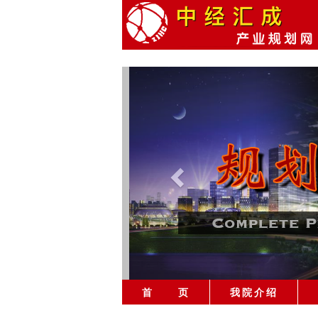
首 页
我院介绍