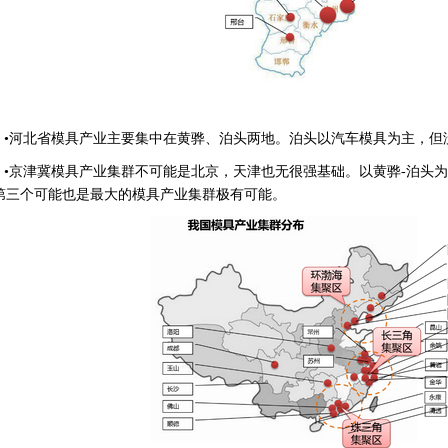
•
河北省模具产业主要集中在黄骅、泊头两地。泊头以汽车模具为主，但
•
京津冀模具产业集群不可能是北京，天津也无很强基础。以黄骅-泊头
第三个可能也是最大的模具产业集群极有可能。