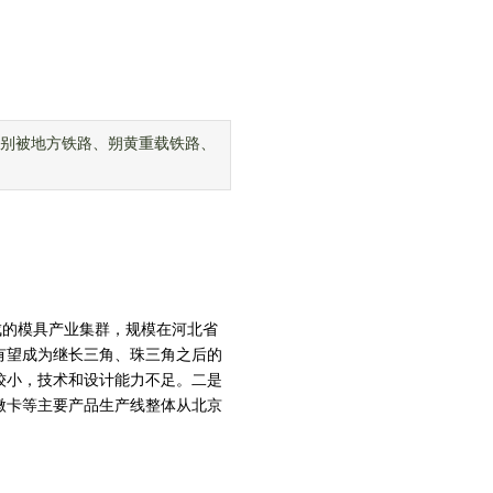
分别被地方铁路、朔黄重载铁路、
成的模具产业集群，规模在河北省
有望成为继长三角、珠三角之后的
较小，技术和设计能力不足。二是
微卡等主要产品生产线整体从北京