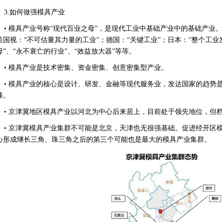
3.如何做强模具产业
• 模具产业号称“现代百业之母”，是现代工业中基础产业中的基础产业
美国视：“不可估量其力量的工业”；德国：“关键工业”；日本：“整个工业
母”、“永不衰亡的行业”、“效益放大器”等等。
• 模具产业是技术密集、资金密集、创意密集型产业。
• 模具产业的核心是设计、研发、金融等现代服务业，发达国家的趋势
移。
• 京津冀地区模具产业以河北为中心后来居上，目前处于领先地位，但
• 京津冀模具产业集群不可能是北京，天津也无很强基础。促进经开区模
心形成继长三角、珠三角之后的第三个可能也是最大的模具产业集群。