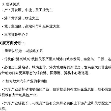
3. 联动关系
• 产：开发区、中捷，重工业为主
• 港：黄骅港，物流为主
• 城：主城区，高端环节和服务业为主
• 三者谁是中心？
发展方向分析
：
1.重新认识港—城战略关系
• 传统的“港兴城兴”线性关系严重束缚港口城市发展，秦皇岛、日照、
• 必须走以港启动、城为主导、港为城服务的新理念，发展强大的非直
能带动港口向更高形态的综合港、国际港、贸易中心港递进。
2. 如何放大汽车产业的带动性
• 汽车产业是带动性极强的产业，但前提是拥有龙头企业总部、核心资
业很难有力带动其他产业。
• 汽车产业链较长，与模具产业有交集和公共的上下游产业和关联配套
集群。