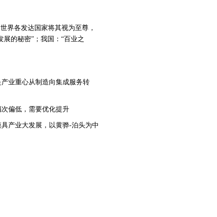
。世界各发达国家将其视为至尊，
发展的秘密”；我国：“百业之
是产业重心从制造向集成服务转
档次偏低，需要优化提升
具产业大发展，以黄骅-泊头为中