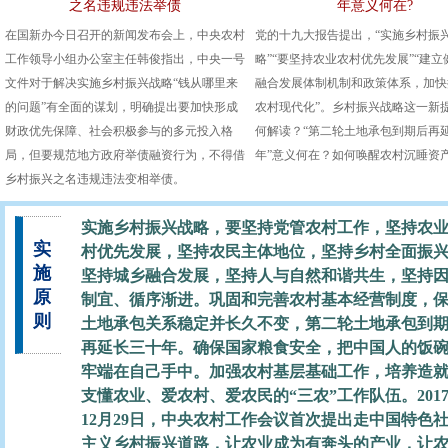
之名违规违法举债
年意义何在?
在国新办今日召开的新闻发布会上，中央农村
党的十九大报告提出，“实施乡村振
工作领导小组办公室主任韩俊指出，中央一号
略”“要坚持农业农村优先发展”“建
文件对于解决实施乡村振兴战略“钱从哪里来
融合发展体制机制和政策体系，加快
的问题”有全面的谋划，明确提出要加快形成
农村现代化”。乡村振兴战略这一新
财政优先保障、社会积极参与的多元投入格
何解读？“第二轮土地承包到期后再
局，但要规范地方政府举债融资行为，不得借
年”意义何在？如何唤醒农村沉睡资
乡村振兴之名违规违法变相举债。
实施乡村振兴战略，要坚持党管农村工作，坚持农
实
村优先发展，坚持农民主体地位，坚持乡村全面振
施
坚持城乡融合发展，坚持人与自然和谐共生，坚持
原
制宜、循序渐进。巩固和完善农村基本经营制度，
则
土地承包关系稳定并长久不变，第二轮土地承包到
再延长三十年。确保国家粮食安全，把中国人的饭
牢端在自己手中。加强农村基层基础工作，培养造
支懂农业、爱农村、爱农民的“三农”工作队伍。201
12月29日，中央农村工作会议首次提出走中国特色
主义乡村振兴道路，让农业成为有奔头的产业，让