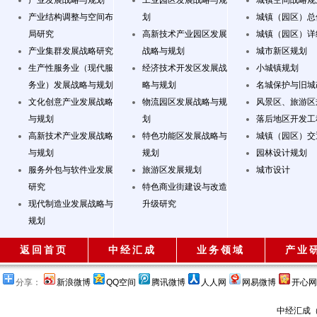
产业发展战略与规划
工业园区发展战略与规
城镇空间战略规
产业结构调整与空间布
划
城镇（园区）总
局研究
高新技术产业园区发展
城镇（园区）详
产业集群发展战略研究
战略与规划
城市新区规划
生产性服务业（现代服
经济技术开发区发展战
小城镇规划
务业）发展战略与规划
略与规划
名城保护与旧城
文化创意产业发展战略
物流园区发展战略与规
风景区、旅游区
与规划
划
落后地区开发工
高新技术产业发展战略
特色功能区发展战略与
城镇（园区）交
与规划
规划
园林设计规划
服务外包与软件业发展
旅游区发展规划
城市设计
研究
特色商业街建设与改造
现代制造业发展战略与
升级研究
规划
返回首页
中经汇成
业务领域
产业
分享：
新浪微博
QQ空间
腾讯微博
人人网
网易微博
开心网
中经汇成